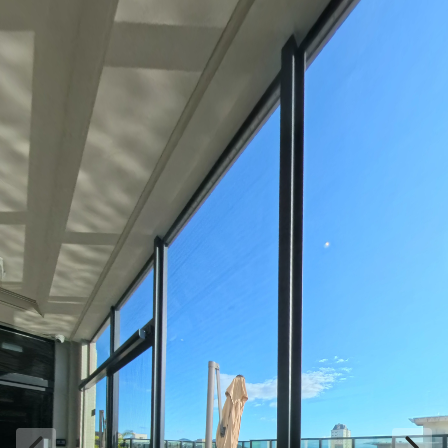
espaço white
espaço black
corredor
piscina 1
piscina 2
hall g4